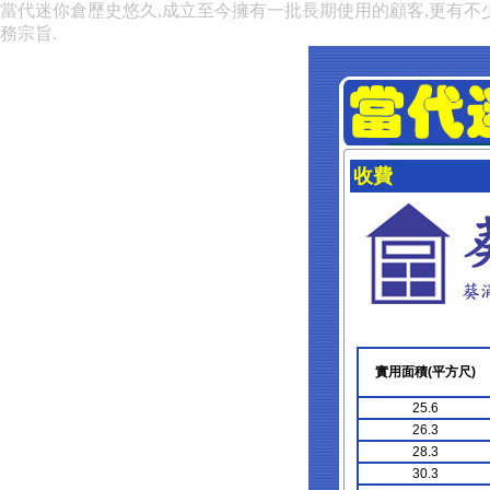
當代迷你倉歷史悠久,成立至今擁有一批長期使用的顧客,更有不
務宗旨.
收費
實用面積(平方尺)
25.6
26.3
28.3
30.3