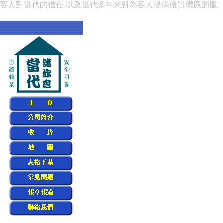
賴客人對當代的信任,以及當代多年來對為客人提供優質價廉的服