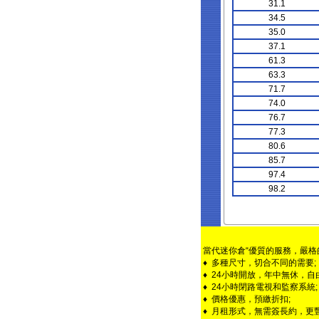
31.1
34.5
35.0
37.1
61.3
63.3
71.7
74.0
76.7
77.3
80.6
85.7
97.4
98.2
當代迷你倉“優質的服務，嚴格
♦ 多種尺寸，切合不同的需要;
♦ 24小時開放，年中無休，自
♦ 24小時閉路電視和監察系統;
♦ 價格優惠，預繳折扣;
♦ 月租形式，無需簽長約，更豐