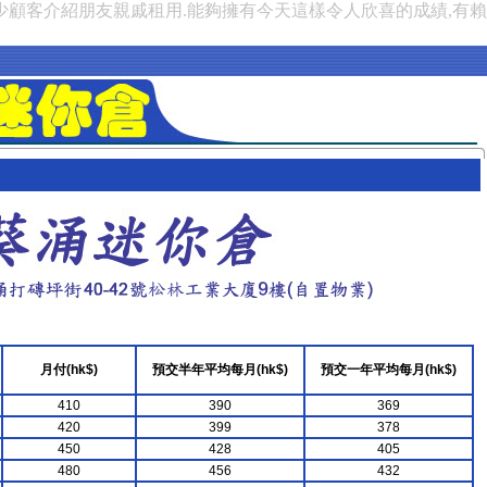
少顧客介紹朋友親戚租用.能夠擁有今天這樣令人欣喜的成績,有
月付(hk$)
預交半年平均每月(hk$)
預交一年平均每月(hk$)
410
390
369
420
399
378
450
428
405
480
456
432