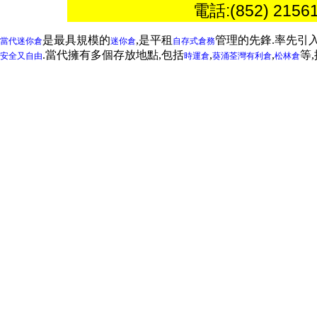
電話:(852) 2156
是最具規模的
,是平租
管理的先鋒.率先引
當代迷你倉
迷你倉
自存式倉務
.當代擁有多個存放地點,包括
,
,
等
安全又自由
時運倉
葵涌
荃灣
有利倉
松林倉