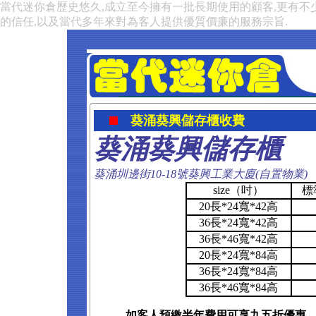
當代迷你倉歷史悠久,成立至今擁有一批長期使用的顧客,更有不
的信任,以及當代多年來對為客人提供優質價廉的服務宗旨.
葵涌葵興儲存櫃收費
葵涌葵興儲存櫃
葵涌圳邊街10-18號葵興工業大廈(自置物業)
size（吋）
標
20長*24寬*42高
36長*24寬*42高
36長*46寬*42高
20長*24寬*84高
36長*24寬*84高
36長*46寬*84高
如客人預繳半年費用可享九五折優惠