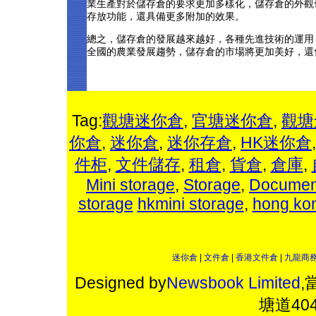
業生產對於儲存倉的要求更加多樣化，儲存倉的外觀
存放功能，還具備更多附加的效果。
總之，儲存倉的發展越來越好，各種先進技術的運用
全國的農業發展趨勢，儲存倉的市場將更加美好，還
Tag:
觀塘迷你倉
,
官塘迷你倉
,
觀塘
你倉
,
迷你倉
,
迷你存倉
,
HK迷你倉
件柜
,
文件儲存
,
租倉
,
貨倉
,
倉庫
,
Mini storage
,
Storage
,
Document
storage
hkmini storage
,
hong ko
迷你倉
|
文件倉
|
香港文件倉
|
九龍商
Designed by
Newsbook Limited
,
塘道4