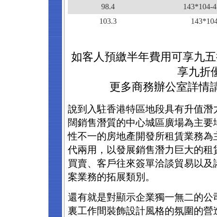
98.4
143*104-4
103.3
143*10
如客人預繳半年費用可享九五
享九折
更多商務辦公室詳情請致
說到入駐香港特區地段具有升值潛
闊銷售潛質的中心城區廣場為主要
性不一的房地產開發所租賃業務為
代兩用，以發展銷售潛力巨大的租
買賣、客戶往來簽單洽談貿易以及
案業務的拓展類別。
還有就是對顯示企業獨一無二的公
裏工作間裝飾設計風格的氛圍的營