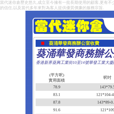
當代迷你倉歷史悠久,成立至今擁有一批長期使用的顧客,更有不
的信任,以及當代多年來對為客人提供優質價廉的服務宗旨.
葵涌華發商務辦公室收費
葵涌華發商務辦公
香港新界葵興工業街10至14號華發工業大廈
(平方呎)
呎吋
實用面積
78.9
143*79.
83.1
121*104-4
87.8
143*89-0.
91.6
121*10