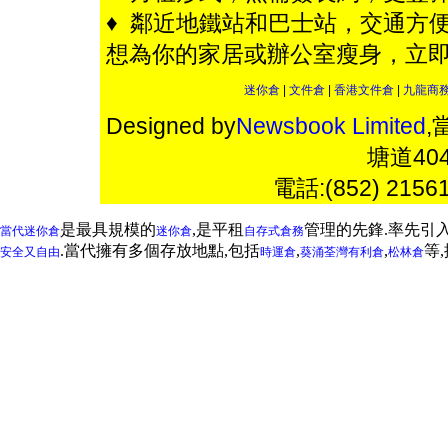
♦ 鄰近地鐵站和巴士站，交通方便
想為你的家居或辦公室瘦身，立
迷你倉
|
文件倉
|
香港文件倉
|
九龍商
Designed by
Newsbook Limited
,
塘道4
電話:(852) 2156
是最具規模的
,是平租
管理的先鋒.率先引
當代迷你倉
迷你倉
自存式倉務
.當代擁有多個存放地點,包括
,
,
等
安全又自由
時運倉
葵涌
荃灣
有利倉
松林倉