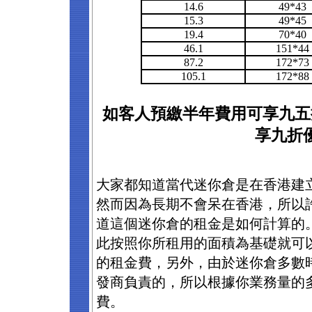
14.6
49*43
15.3
49*45
19.4
70*40
46.1
151*44
87.2
172*73
105.1
172*88
如客人預繳半年費用可享九五
享九折
大家都知道當代迷你倉是在香港建
然而因為長期不會呆在香港，所以
道這個迷你倉的租金是如何計算的
此按照你所租用的面積為基礎就可
的租金費，另外，由於迷你倉多數
發商負責的，所以根據你業務量的
費。