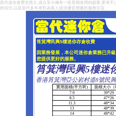
當代迷你倉歷史悠久,成立至今擁有一批長期使用的顧客,更有不
的信任,以及當代多年來對為客人提供優質價廉的服務宗旨.
筲箕灣民興5樓迷你存倉收費
因業務發展，本公司迷你倉業務已升級
您提供更好的服務。
筲箕灣民興5樓迷
香港筲箕灣亞公岩村道8號民興
實用面積(平方呎)
面積大小（
7.9
39*29
8.5
47*26
11.3
48*34
13
48*39
14
48*42