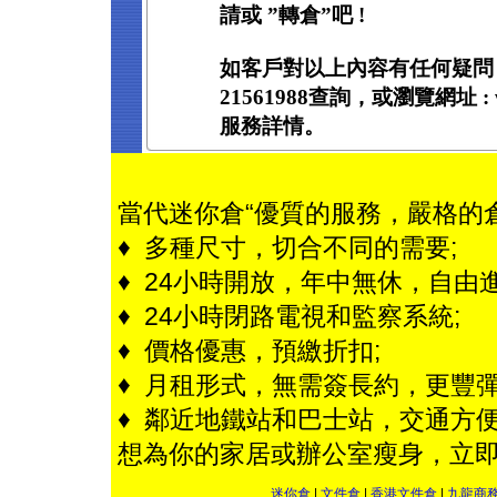
請或 ”轉倉”吧 !
如客戶對以上內容有任何疑問
21561988查詢，或瀏覽網址 : ww
服務詳情。
當代迷你倉“優質的服務，嚴格的
♦ 多種尺寸，切合不同的需要;
♦ 24小時開放，年中無休，自由進
♦ 24小時閉路電視和監察系統;
♦ 價格優惠，預繳折扣;
♦ 月租形式，無需簽長約，更豐彈
♦ 鄰近地鐵站和巴士站，交通方便
想為你的家居或辦公室瘦身，立
迷你倉
|
文件倉
|
香港文件倉
|
九龍商