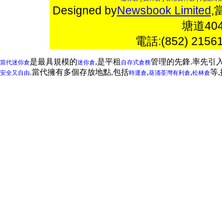
Designed by
Newsbook Limited
,
塘道4
電話:(852) 2156
是最具規模的
,是平租
管理的先鋒.率先引
當代迷你倉
迷你倉
自存式倉務
.當代擁有多個存放地點,包括
,
,
等
安全又自由
時運倉
葵涌
荃灣
有利倉
松林倉