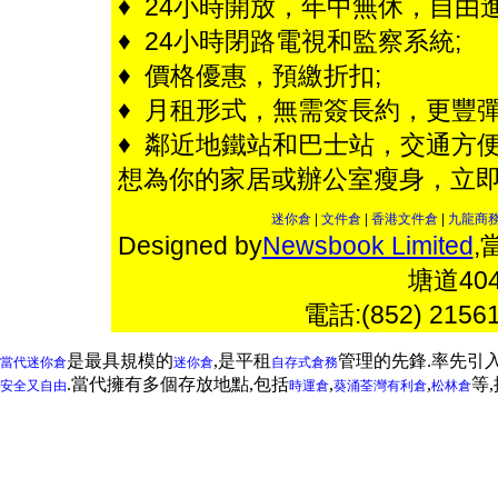
♦ 24小時開放，年中無休，自由進
♦ 24小時閉路電視和監察系統;
♦ 價格優惠，預繳折扣;
♦ 月租形式，無需簽長約，更豐彈
♦ 鄰近地鐵站和巴士站，交通方便
想為你的家居或辦公室瘦身，立
迷你倉
|
文件倉
|
香港文件倉
|
九龍商
Designed by
Newsbook Limited
,
塘道4
電話:(852) 2156
是最具規模的
,是平租
管理的先鋒.率先引
當代迷你倉
迷你倉
自存式倉務
.當代擁有多個存放地點,包括
,
,
等
安全又自由
時運倉
葵涌
荃灣
有利倉
松林倉