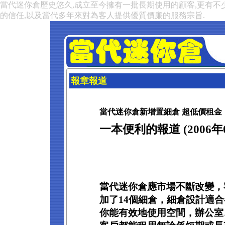
當代迷你倉歷史悠久,成立至今擁有一批長期使用的顧客,更有不
的信任,以及當代多年來對為客人提供優質價廉的服務宗旨.
報章報道
當代迷你倉新增置細倉 超低價租金
一本便利的報道 (2006年0
當代迷你倉應市場不斷改變，
加了14個細倉，細倉設計適
你能有效地使用空間，辦公室