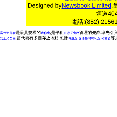
Designed by
Newsbook Limited
,
塘道4
電話:(852) 2156
是最具規模的
,是平租
管理的先鋒.率先引
當代迷你倉
迷你倉
自存式倉務
.當代擁有多個存放地點,包括
,
,
等
安全又自由
時運倉
葵涌
荃灣
有利倉
松林倉