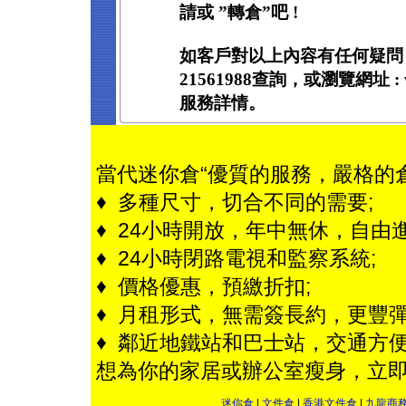
請或 ”轉倉”吧 !
如客戶對以上內容有任何疑問
21561988查詢，或瀏覽網址 : ww
服務詳情。
當代迷你倉“優質的服務，嚴格的
♦ 多種尺寸，切合不同的需要;
♦ 24小時開放，年中無休，自由進
♦ 24小時閉路電視和監察系統;
♦ 價格優惠，預繳折扣;
♦ 月租形式，無需簽長約，更豐彈
♦ 鄰近地鐵站和巴士站，交通方便
想為你的家居或辦公室瘦身，立
迷你倉
|
文件倉
|
香港文件倉
|
九龍商