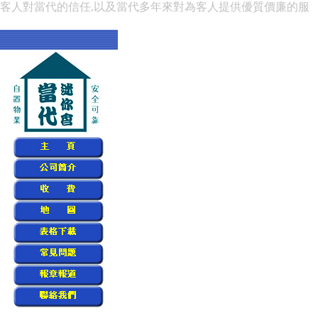
賴客人對當代的信任,以及當代多年來對為客人提供優質價廉的服