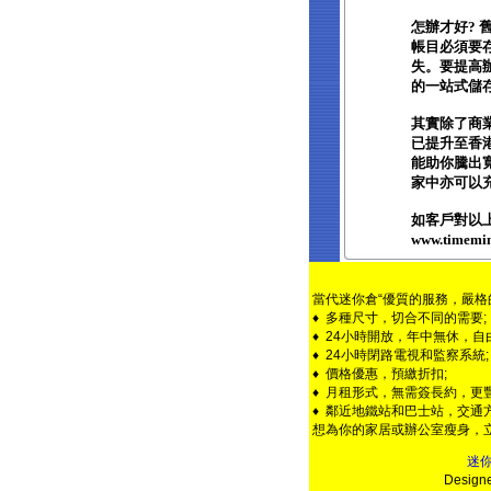
怎辦才好?
帳目必須要
失。要提高
的一站式儲存
其實除了商
已提升至香
能助你騰出
家中亦可以
如客戶對以上
www.time
當代迷你倉“優質的服務，嚴格
♦ 多種尺寸，切合不同的需要;
♦ 24小時開放，年中無休，自
♦ 24小時閉路電視和監察系統;
♦ 價格優惠，預繳折扣;
♦ 月租形式，無需簽長約，更豐
♦ 鄰近地鐵站和巴士站，交通方
想為你的家居或辦公室瘦身，
迷
Design