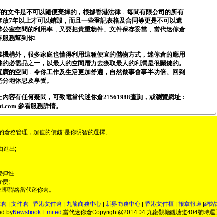
 舊的文件是不可以隨便棄掉的，根據香港法律，每間有限公司的所有
存放7年以上才可以銷毀，而且一些登記表格及合同等更是不可以遺
辦公室空間的利用率，又要把貴重物件、文件保存妥當，當代迷你倉
服務幫到你!
業機構外，很多家庭也懂得利用這種便宜的儲物方式，迷你倉的應用
港的必需品之一，以最大的空間潛力去獲取最大的利潤是很關鍵的。
寬廣的空間，令你工作及生活更加舒適，自然做事會事半功倍、回到
充分地休息及享受。
內容有任何疑問，可致電當代迷你倉21561988查詢，或瀏覽網址 :
mini.com 參看服務詳情。
的倉務管理，超值的價錢”是你明智的選擇;
由進出;
彈性;
便;
立即聯絡當代迷你倉。
你倉
|
文件倉
|
香港文件倉
|
九龍商務中心
|
新界商務中心
|
香港文件櫃
|
報章報道
|
網站
ed by
Newsbook Limited
,當代迷你倉Copyright@2014.04 九龍觀塘觀塘道404號時