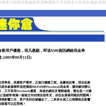
少顧客介紹朋友親戚租用.能夠擁有今天這樣令人欣喜的成績,有
倉新用戶優惠，現凡惠顧，即送$500資訊網絡現金券
(2005年09月11日)
租用率高，現應客戶需求，正進行擴建工程。為慶祝此事，現在起新
迷你倉服務即送您價值HK$500的Newsbook現金券，讓你解決辦公
，又可享用Newsbook優質、高速的網存及電郵服務，實在是一大樂
辦公室經常堆滿一箱箱文件的情況很常見，你也在遇著同樣的問題嗎 ?
環境影響工作，客戶見到也被嚇走了，二來更令員工心情變差及影響
樣還可以忍受嗎 ?