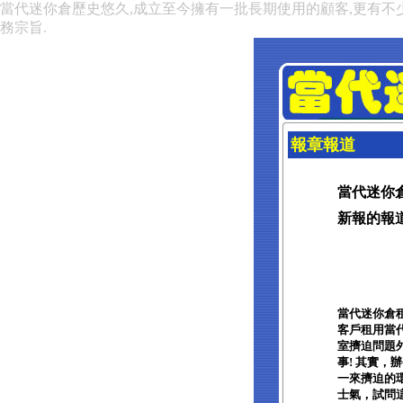
當代迷你倉歷史悠久,成立至今擁有一批長期使用的顧客,更有不
務宗旨.
報章報道
當代迷你
新報的報道 
當代迷你倉
客戶租用當代
室擠迫問題外
事! 其實，
一來擠迫的
士氣，試問這