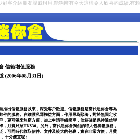
少顧客介紹朋友親戚租用.能夠擁有今天這樣令人欣喜的成績,有
倉 信箱增值服務
(2006年08月31日)
自推出信箱服務以來，深受客戶歡迎。信箱服務是當代迷你倉專為
郵件的服務。在維護私隱權益方面，作用最為顯著，對於無固定收
戶，更可帶來無窮方便，加上申請手續簡單，信箱確是保持通信聯
擇，月費只須HK$30。另外，當代迷你倉獨創的特大包裹箱服務，
泛，可同時代收取信件、文件及較大的包裹，實在非常方便，月費
0，十分便宜呢 !