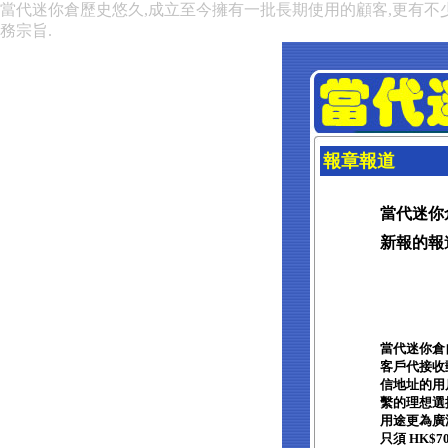
當代迷你倉歷史悠久,成立至今擁有一批長期使用的顧客,更有不
務宗旨.
報章報道
當代迷你
新報的報道 
當代迷你倉
客戶代接收
信地址的用
繫的理想選
用途更為廣
只須 HK$7