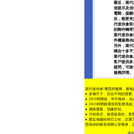
最近，當代
信提示及信
電郵，提醒
況，能更有
代迷你倉取
的郵件轉寄
當代迷你倉
件櫃服務供
另外，當代
積由十多平
當代迷你倉
客戶提供多
疑問，可致電當
服務詳情。
當代迷你倉“優質的服務，嚴格
♦ 多種尺寸，切合不同的需要;
♦ 24小時開放，年中無休，自
♦ 24小時閉路電視和監察系統;
♦ 價格優惠，預繳折扣;
♦ 月租形式，無需簽長約，更豐
♦ 鄰近地鐵站和巴士站，交通方
想為你的家居或辦公室瘦身，
迷