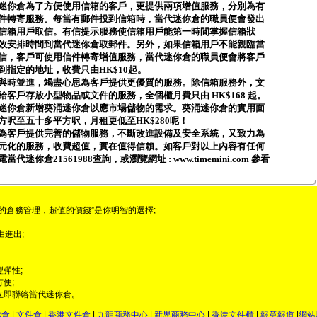
迷你倉為了方便使用信箱的客戶，更提供兩項增值服務，分別為有
件轉寄服務。每當有郵件投到信箱時，當代迷你倉的職員便會發出
信箱用戶取信。有信提示服務使信箱用戶能第一時間掌握信箱狀
效安排時間到當代迷你倉取郵件。另外，如果信箱用戶不能親臨當
信，客戶可使用信件轉寄增值服務，當代迷你倉的職員便會將客戶
到指定的地址，收費只由HK$10起。
與時並進，竭盡心思為客戶提供更優質的服務。除信箱服務外，文
給客戶存放小型物品或文件的服務，全個櫃月費只由 HK$168 起。
迷你倉新增葵涌迷你倉以應市場儲物的需求。葵涌迷你倉的實用面
方呎至五十多平方呎，月租更低至HK$280呢！
為客戶提供完善的儲物服務，不斷改進設備及安全系統，又致力為
元化的服務，收費超值，實在值得信賴。如客戶對以上內容有任何
代迷你倉21561988查詢，或瀏覽網址 : www.timemini.com 參看
的倉務管理，超值的價錢”是你明智的選擇;
由進出;
彈性;
便;
立即聯絡當代迷你倉。
你倉
|
文件倉
|
香港文件倉
|
九龍商務中心
|
新界商務中心
|
香港文件櫃
|
報章報道
|
網站