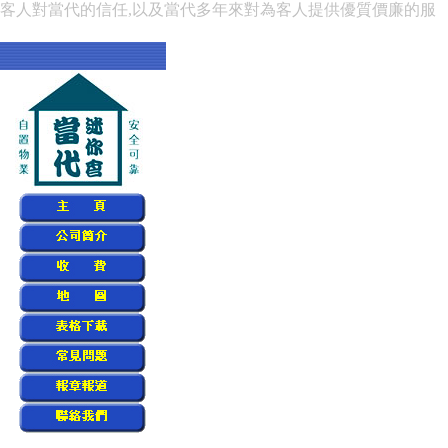
賴客人對當代的信任,以及當代多年來對為客人提供優質價廉的服