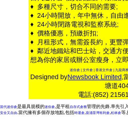
♦ 多種尺寸，切合不同的需要;
♦ 24小時開放，年中無休，自由進
♦ 24小時閉路電視和監察系統;
♦ 價格優惠，預繳折扣;
♦ 月租形式，無需簽長約，更豐彈
♦ 鄰近地鐵站和巴士站，交通方便
想為你的家居或辦公室瘦身，立
迷你倉
|
文件倉
|
香港文件倉
|
九龍商
Designed by
Newsbook Limited
,
塘道4
電話:(852) 2156
是最具規模的
,是平租
管理的先鋒.率先引
當代迷你倉
迷你倉
自存式倉務
.當代擁有多個存放地點,包括
,
,
等
安全又自由
時運倉
葵涌
荃灣
有利倉
松林倉