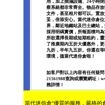
用，加上抽濕設備、24小時
察系統都非常齊全。物品存放
文件，甚至相片都可以。置放
妥，倍添安心。當代迷你倉位
界，鄰近地鐵站及巴士總站，
採用明碼實價，所報面積均為
所欲選擇長期或短期租約，靈
了推廣期內五折大優惠外，更
九折，半年九五折。你還在等
環境，搵當代迷你倉啦！
如客戶對以上內容有任何疑問
21561988查詢或瀏覽網址：www
務詳情！
當代迷你倉“優質的服務，嚴格的