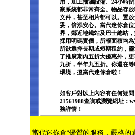
用，加上抽濕設備、24小時
察系統都非常齊全。物品存放
文件，甚至相片都可以。置放
妥，倍添安心。當代迷你倉位
界，鄰近地鐵站及巴士總站，
採用明碼實價，所報面積均為
所欲選擇長期或短期租約，靈
了推廣期內五折大優惠外，更
九折，半年九五折。你還在等
環境，搵當代迷你倉啦！
如客戶對以上內容有任何疑問
21561988查詢或瀏覽網址：www
務詳情！
當代迷你倉“優質的服務，嚴格的