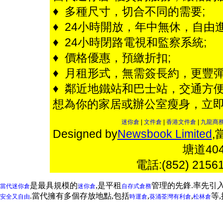
♦ 多種尺寸，切合不同的需要;
♦ 24小時開放，年中無休，自由進
♦ 24小時閉路電視和監察系統;
♦ 價格優惠，預繳折扣;
♦ 月租形式，無需簽長約，更豐彈
♦ 鄰近地鐵站和巴士站，交通方便
想為你的家居或辦公室瘦身，立
迷你倉
|
文件倉
|
香港文件倉
|
九龍商
Designed by
Newsbook Limited
,
塘道4
電話:(852) 2156
是最具規模的
,是平租
管理的先鋒.率先引
當代迷你倉
迷你倉
自存式倉務
.當代擁有多個存放地點,包括
,
,
等
安全又自由
時運倉
葵涌
荃灣
有利倉
松林倉