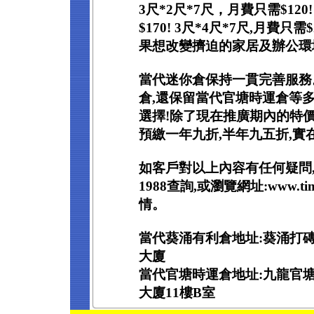
3尺*2尺*7尺，月費只需$120!
$170! 3尺*4尺*7尺,月費只
果想改變擠迫的家居及辦公環境
當代迷你倉保持一貫完善服務
倉,還保留當代官塘時運倉等
選擇!除了現在推廣期內的特價
預繳一年九折,半年九五折,實
如客戶對以上內容有任何疑問,
1988查詢,或瀏覽網址:www.ti
情。
當代葵涌有利倉地址:葵涌打磚坪
大廈
當代官塘時運倉地址:九龍官塘
大廈11樓B室