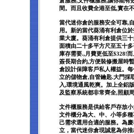
倉服務,文件櫃服務,讓你能有
間。而且收費全港至低,實在不
當代迷你倉的服務安全可靠,
用。新的當代葵涌有利倉位於打
業大廈。葵涌有利倉提供三十
面積由二十多平方尺至五十多
庫存需要.,月費更低至$328
簽長期合約,方便裝修搬屋時
倉設計保障客戶私人權益。每
立的儲物倉,自管鑰匙.大門採
入,環境通風乾爽。加上全鋁
及監察系統都非常齊全,照顧
文件櫃服務是供給客戶存放小
文件櫃分為大、中、小等多種
己需求選用合適的服務。為慶
立，當代迷你倉現誠意為你推