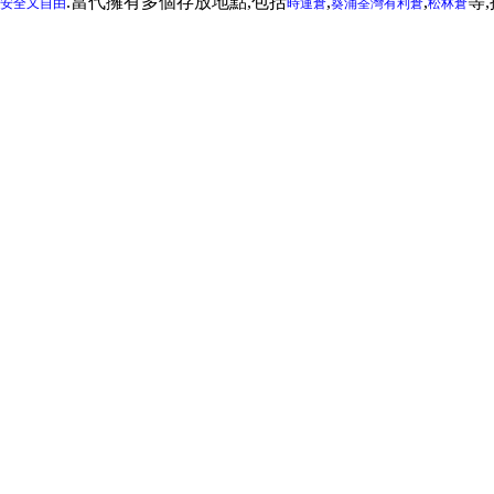
.當代擁有多個存放地點,包括
,
,
等
安全又自由
時運倉
葵涌
荃灣
有利倉
松林倉