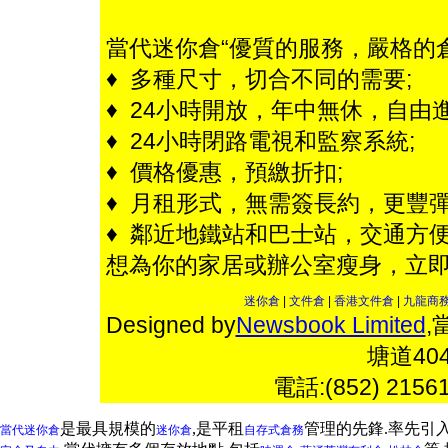
當代迷你倉“優質的服務，嚴格的
♦ 多種尺寸，切合不同的需要;
♦ 24小時開放，年中無休，自由進
♦ 24小時閉路電視和監察系統;
♦ 價格優惠，預繳折扣;
♦ 月租形式，無需簽長約，更豐彈
♦ 鄰近地鐵站和巴士站，交通方便
想為你的家居或辦公室瘦身，立
迷你倉
|
文件倉
|
香港文件倉
|
九龍商
Designed by
Newsbook Limited
,
塘道4
電話:(852) 2156
是最具規模的
,是平租
管理的先鋒.率先引
當代迷你倉
迷你倉
自存式倉務