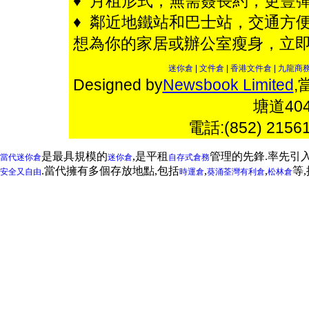
♦ 月租形式，無需簽長約，更豐彈
♦ 鄰近地鐵站和巴士站，交通方便
想為你的家居或辦公室瘦身，立
迷你倉
|
文件倉
|
香港文件倉
|
九龍商
Designed by
Newsbook Limited
,
塘道4
電話:(852) 2156
是最具規模的
,是平租
管理的先鋒.率先引
當代迷你倉
迷你倉
自存式倉務
.當代擁有多個存放地點,包括
,
,
等
安全又自由
時運倉
葵涌
荃灣
有利倉
松林倉