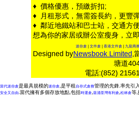
♦ 價格優惠，預繳折扣;
♦ 月租形式，無需簽長約，更豐彈
♦ 鄰近地鐵站和巴士站，交通方便
想為你的家居或辦公室瘦身，立
迷你倉
|
文件倉
|
香港文件倉
|
九龍商
Designed by
Newsbook Limited
,
塘道4
電話:(852) 2156
是最具規模的
,是平租
管理的先鋒.率先引
當代迷你倉
迷你倉
自存式倉務
.當代擁有多個存放地點,包括
,
,
等
安全又自由
時運倉
葵涌
荃灣
有利倉
松林倉