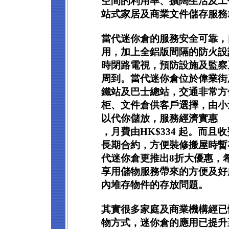
空間的利用率、擴闊生活及工
站式家居及商業文件儲存服務
當代迷你倉的服務安全可靠，
用，加上全鋁版間隔的防火設
時閉路電視，預防設施及監察
周到。當代迷你倉位於偉業街
鐵站及巴士總站，交通非常方
柜、文件倉供客戶選擇，由小
以代你儲放，服務經濟實惠
，月費由HK$334 起。而
長期合約，方便裝修搬屋時暫
代迷你倉更推出8折大優惠，
享用儲物服務帶來的方便及好
內堆存物件的存放問題。
其實很多家庭及商業機構經已
物方式，迷你倉的應用已提升