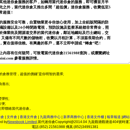
其他迷你倉服務的客戶，如轉用當代迷你倉的服務，即可獲首月半
此之外，當代迷你倉又推出多間「超低價」迷你倉服務，收費低至5
超值 !
的服務安全可靠，自置物業更令你放心使用，加上全鋁版間隔的防
濕設備以及24小時閉路電視，預防設施及監察系統都非常齊全，照
於偉業街及開源道交界的當代迷你倉，鄰近地鐵站及巴士總站，交
; 又備有不同尺數的儲物柜，收費以月租計算，不須簽長期合約，而
，實在值得信賴。有興趣的客戶，還不立即申請或 ”轉倉”吧 !
上內容有任何疑問，可致電當代迷你倉21561988查詢，或瀏覽網址
memini.com 參看服務詳情。
的倉務管理，超值的價錢”是你明智的選擇;
由進出;
彈性;
便;
立即聯絡當代迷你倉。
你倉
|
文件倉
|
香港文件倉
|
九龍商務中心
|
新界商務中心
|
香港文件櫃
|
報章報道
|
網站
ed by
Newsbook Limited
,當代迷你倉Copyright@2014.04 九龍觀塘觀塘道404號時
電話:(852) 21561988 傳真:(852)34991381