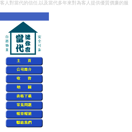
賴客人對當代的信任,以及當代多年來對為客人提供優質價廉的服