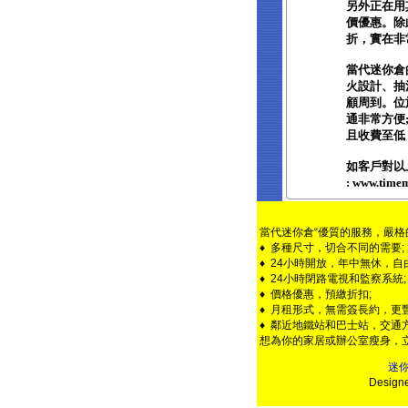
另外正在用
價優惠。除
折，實在非常
當代迷你倉
火設計、抽
顧周到。位
通非常方便
且收費至低
如客戶對以
: www.ti
當代迷你倉“優質的服務，嚴格
♦ 多種尺寸，切合不同的需要;
♦ 24小時開放，年中無休，自
♦ 24小時閉路電視和監察系統;
♦ 價格優惠，預繳折扣;
♦ 月租形式，無需簽長約，更豐
♦ 鄰近地鐵站和巴士站，交通方
想為你的家居或辦公室瘦身，
迷
Design