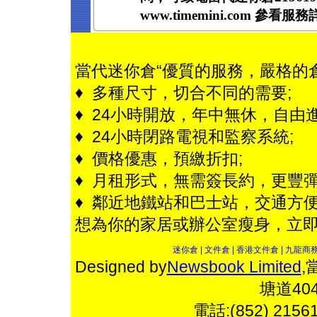
www.timemini.com 參看服
當代迷你倉“優質的服務，嚴格的
♦ 多種尺寸，切合不同的需要;
♦ 24小時開放，年中無休，自由進
♦ 24小時閉路電視和監察系統;
♦ 價格優惠，預繳折扣;
♦ 月租形式，無需簽長約，更豐彈
♦ 鄰近地鐵站和巴士站，交通方便
想為你的家居或辦公室瘦身，立
迷你倉
|
文件倉
|
香港文件倉
|
九龍商
Designed by
Newsbook Limited
,
塘道4
電話:(852) 2156