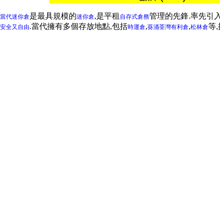
是最具規模的
,是平租
管理的先鋒.率先引
當代迷你倉
迷你倉
自存式倉務
.當代擁有多個存放地點,包括
,
,
等
安全又自由
時運倉
葵涌
荃灣
有利倉
松林倉