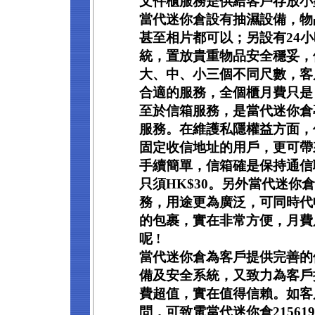
文件櫃服務是供給客戶存放小
當代迷你倉設有抽濕設備，物
甚至相片都可以；另設有24
統，置放貴重物品安全穩妥，
大、中、小三個不同尺數，客
合適的服務，全個櫃月費只是 H
至於信箱服務，是當代迷你倉
服務。在維護私隱權益方面，
固定收信地址的用戶，更可帶
手續簡單，信箱確是保持通信
只須HK$30。另外當代迷你
務，用途更為廣泛，可同時代
的包裹，實在非常方便，月費只
呢 !
當代迷你倉為客戶提供完善的
備及安全系統，又致力為客戶
費超值，實在值得信賴。如客
問，可致電當代迷你倉215619