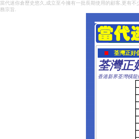
當代迷你倉歷史悠久,成立至今擁有一批長期使用的顧客,更有不
務宗旨.
荃灣正好
荃灣正
香港新界荃灣橫龍街7