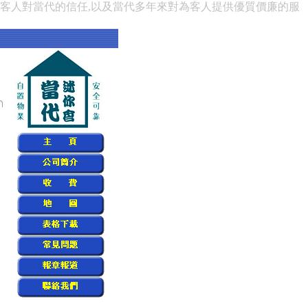
賴客人對當代的信任,以及當代多年來對為客人提供優質價廉的服