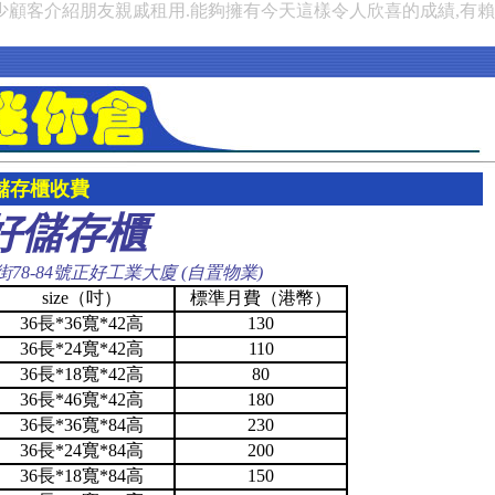
少顧客介紹朋友親戚租用.能夠擁有今天這樣令人欣喜的成績,有
儲存櫃收費
好儲存櫃
8-84號正好工業大廈 (自置物業)
size（吋）
標準月費（港幣）
36長*36寬*42高
130
36長*24寬*42高
110
36長*18寬*42高
80
36長*46寬*42高
180
36長*36寬*84高
230
36長*24寬*84高
200
36長*18寬*84高
150