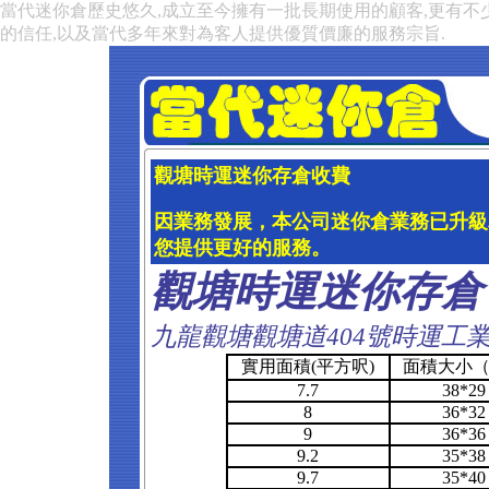
當代迷你倉歷史悠久,成立至今擁有一批長期使用的顧客,更有不
的信任,以及當代多年來對為客人提供優質價廉的服務宗旨.
觀塘時運迷你存倉收費
因業務發展，本公司迷你倉業務已升級
您提供更好的服務。
觀塘時運迷你存倉
九龍觀塘觀塘道404號時運工業
實用面積(平方呎)
面積大小
7.7
38*29
8
36*32
9
36*36
9.2
35*38
9.7
35*40