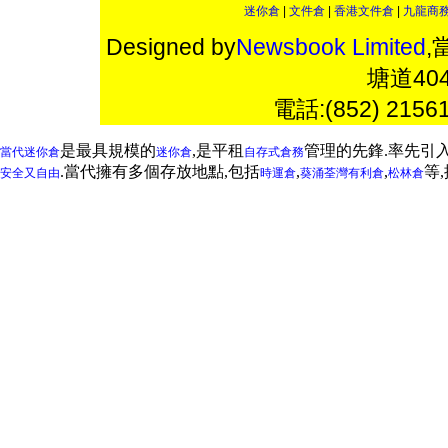
迷你倉
|
文件倉
|
香港文件倉
|
九龍商
Designed by
Newsbook Limited
,
塘道4
電話:(852) 2156
是最具規模的
,是平租
管理的先鋒.率先引
當代迷你倉
迷你倉
自存式倉務
.當代擁有多個存放地點,包括
,
,
等
安全又自由
時運倉
葵涌
荃灣
有利倉
松林倉