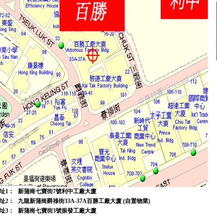
址1：
新蒲崗七寶街7號利中工廠大廈
址2：
九龍新蒲崗爵祿街33A-37A百勝工廠大
廈
(自置物業)
址3：
新蒲崗七寶街3號振發工廠大廈